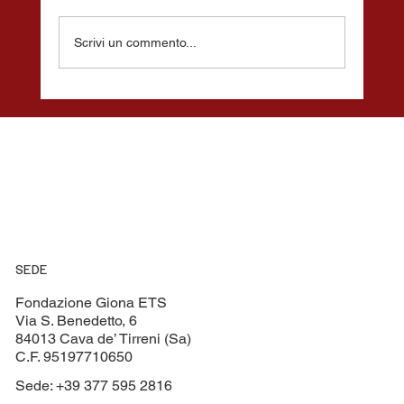
Scrivi un commento...
“Un Dono di Cuore: Fondazione Giona,
Gruppo Petti S.p.A. e Cavese peril Sociale
insieme per la Pediatria di Cava”
SEDE
Fondazione Giona ETS
Via S. Benedetto, 6
84013 Cava de’ Tirreni (Sa)
C.F. 95197710650
Sede: +39 377 595 2816