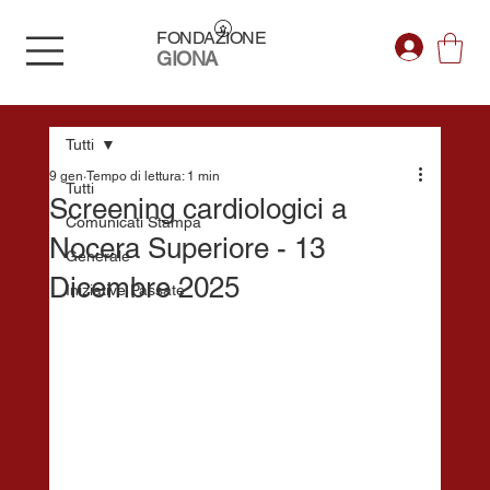
FONDAZIONE
GIONA
Tutti
9 gen
Tempo di lettura: 1 min
Tutti
Screening cardiologici a
Comunicati Stampa
Nocera Superiore - 13
Generale
Dicembre 2025
Iniziative Passate