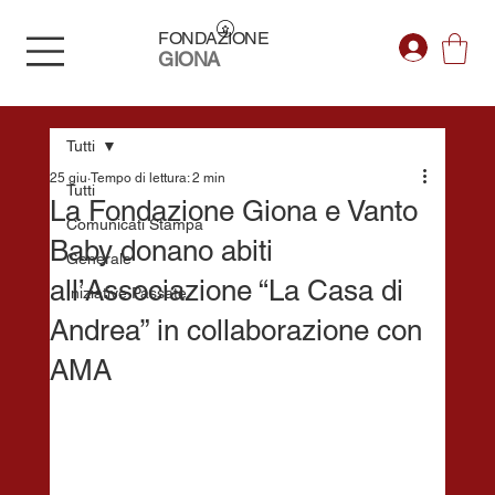
FONDAZIONE
GIONA
Tutti
25 giu
Tempo di lettura: 2 min
Tutti
La Fondazione Giona e Vanto
Comunicati Stampa
Baby donano abiti
Generale
all’Associazione “La Casa di
Iniziative Passate
Andrea” in collaborazione con
AMA