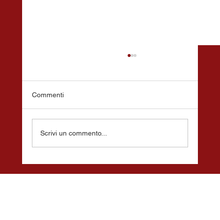
Commenti
Scrivi un commento...
Fondazione Giona a Pontecagnano Faiano