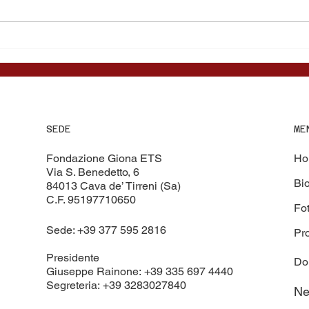
IL 16 MAGGIO A SARNO
“Un 
SCREENING
Fond
CARDIOLOGICO E
Petti
SENOLOGICO
Soci
Chiru
Ospe
e Ru
ME
SEDE
Ho
Fondazione Giona ETS
Via S. Benedetto, 6
Bi
84013 Cava de’ Tirreni (Sa)
C.F. 95197710650
Fo
Sede: +39 377 595 2816
Pro
Presidente
Do
Giuseppe Rainone: +39 335 697 4440
Segreteria: +39 3283027840
N