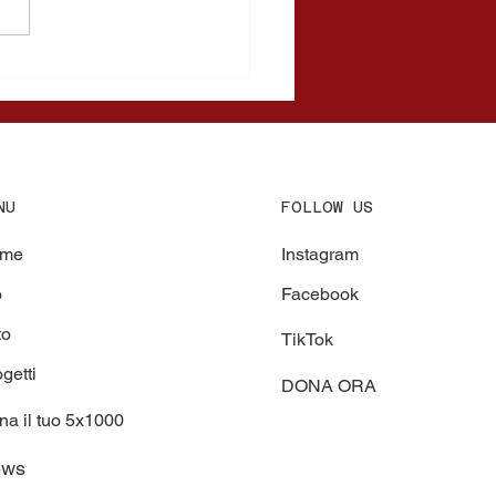
Dono di Cuore:
azione Giona, Gruppo
 S.p.A. e Cavese peril
ale insieme per la
rgia Pediatrica all’
dale San Giovanni diDio
ggi d'Aragona”
FOLLOW US
NU
Instagram
me
Facebook
o
to
TikTok
getti
DONA ORA
na il tuo 5x1000
ews