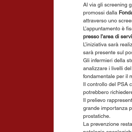
Al via gli screening gr
promossi dalla 
Fonda
attraverso uno screen
L’appuntamento è fis
presso l’area di serv
L’iniziativa sarà rea
sarà presente sul pos
Gli infermieri della s
analizzare i livelli 
fondamentale per il m
Il controllo del PSA c
potrebbero richiedere 
Il prelievo rapprese
grande importanza pe
prostatiche.
La prevenzione resta 
patologie oncologiche