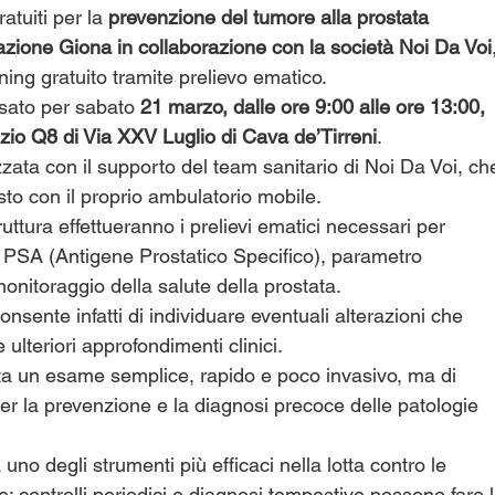
atuiti per la 
prevenzione del tumore alla prostata
zione Giona in collaborazione con la società Noi Da Voi
ing gratuito tramite prelievo ematico.
sato per sabato 
21 marzo, dalle ore 9:00 alle ore 13:00,
izio Q8 di Via XXV Luglio di Cava de’Tirreni
.
lizzata con il supporto del team sanitario di Noi Da Voi, ch
to con il proprio ambulatorio mobile.
truttura effettueranno i prelievi ematici necessari per
del PSA (Antigene Prostatico Specifico), parametro
onitoraggio della salute della prostata.
onsente infatti di individuare eventuali alterazioni che
ulteriori approfondimenti clinici.
nta un esame semplice, rapido e poco invasivo, ma di
r la prevenzione e la diagnosi precoce delle patologie
uno degli strumenti più efficaci nella lotta contro le
: controlli periodici e diagnosi tempestive possono fare 