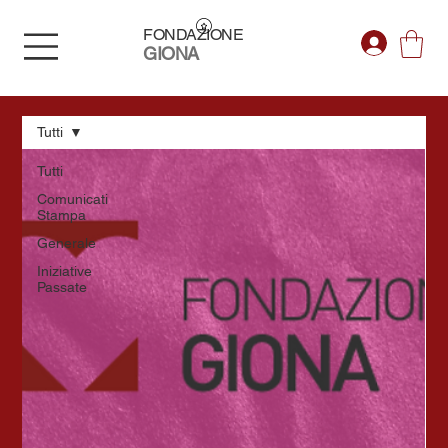
FONDAZIONE
GIONA
Tutti
Tutti
Comunicati
Stampa
Generale
Iniziative
Passate