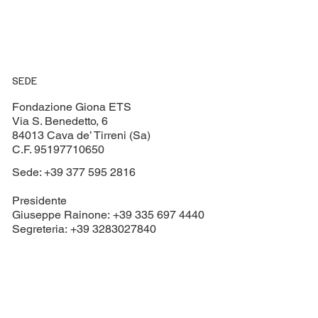
autentica . Oggi abbiamo raggiunto la Croce Bianca di Sorrento
per...
SEDE
Fondazione Giona ETS
Via S. Benedetto, 6
84013 Cava de’ Tirreni (Sa)
C.F. 95197710650
Sede: +39 377 595 2816