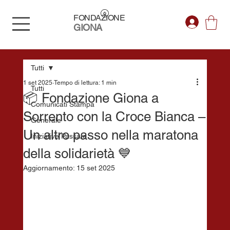
FONDAZIONE
GIONA
Tutti
1 set 2025
Tempo di lettura: 1 min
Tutti
📦 Fondazione Giona a
Comunicati Stampa
Sorrento con la Croce Bianca –
Generale
Un altro passo nella maratona
Iniziative Passate
della solidarietà 💙
Aggiornamento:
15 set 2025